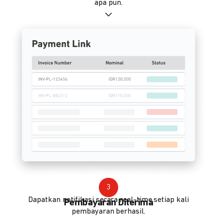
apa pun.
3
Dapatkan notifikasi secara real-time setiap kali
Pembayaran Diterima
pembayaran berhasil.