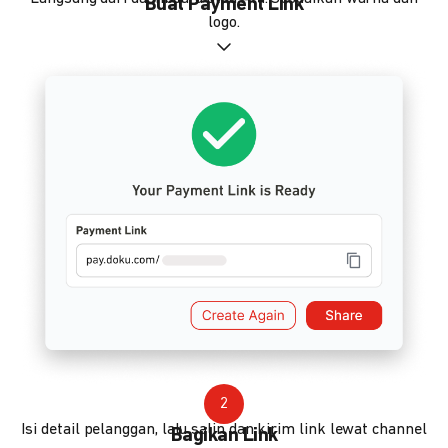
Buat Payment Link
logo.
2
Isi detail pelanggan, lalu salin dan kirim link lewat channel
Bagikan Link