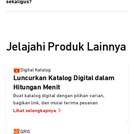
sekaligus?
kebutuhan Anda.
Bisa. Anda dapat menggunakan fitur bulk upload untuk
membuat banyak Payment Link sekaligus dan
mengirimkan notifikasi ke email pelanggan masing-
masing secara otomatis.
Jelajahi Produk Lainnya
Digital Katalog
Luncurkan Katalog Digital dalam
Hitungan Menit
Buat katalog digital dengan pilihan varian,
bagikan link, dan mulai terima pesanan
Lihat selengkapnya
QRIS