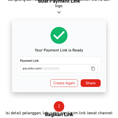
Buat Payment Link
logo.
2
Isi detail pelanggan, lalu salin dan kirim link lewat channel
Bagikan Link