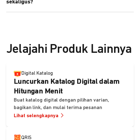
sekaligus?
kebutuhan Anda.
Bisa. Anda dapat menggunakan fitur bulk upload untuk
membuat banyak Payment Link sekaligus dan
mengirimkan notifikasi ke email pelanggan masing-
masing secara otomatis.
Jelajahi Produk Lainnya
Digital Katalog
Luncurkan Katalog Digital dalam
Hitungan Menit
Buat katalog digital dengan pilihan varian,
bagikan link, dan mulai terima pesanan
Lihat selengkapnya
QRIS