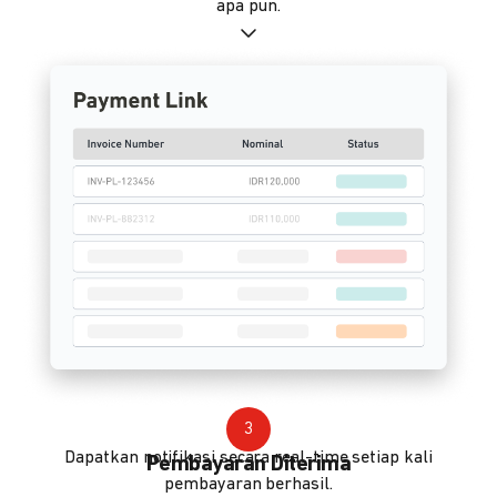
apa pun.
3
Dapatkan notifikasi secara real-time setiap kali
Pembayaran Diterima
pembayaran berhasil.