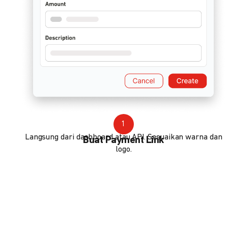
1
Langsung dari dashboard atau API. Sesuaikan warna dan
Buat Payment Link
logo.