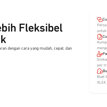
Cu
bih Fleksibel
Perso
untuk
nk
Cu
Kumpu
ran dengan cara yang mudah, cepat, dan
menge
Pa
Izink
per t
Bu
Buat 
XLSX.