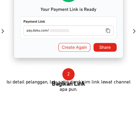
2
Isi detail pelanggan, lalu salin dan kirim link lewat channel
Bagikan Link
apa pun.