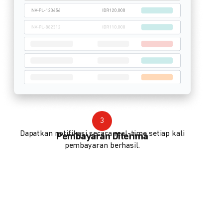
3
Dapatkan notifikasi secara real-time setiap kali
Pembayaran Diterima
pembayaran berhasil.