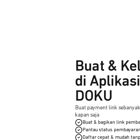
Buat & Ke
di Aplikas
DOKU
Buat payment link sebanyak 
kapan saja
Buat & bagikan link pemba
Pantau status pembayaran
Daftar cepat & mudah tanp