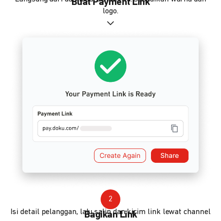
Buat Payment Link
logo.
2
Isi detail pelanggan, lalu salin dan kirim link lewat channel
Bagikan Link