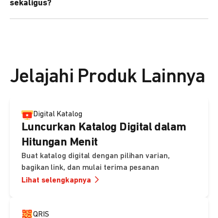
sekaligus?
kebutuhan Anda.
Bisa. Anda dapat menggunakan fitur bulk upload untuk
membuat banyak Payment Link sekaligus dan
mengirimkan notifikasi ke email pelanggan masing-
masing secara otomatis.
Jelajahi Produk Lainnya
Digital Katalog
Luncurkan Katalog Digital dalam
Hitungan Menit
Buat katalog digital dengan pilihan varian,
bagikan link, dan mulai terima pesanan
Lihat selengkapnya
QRIS