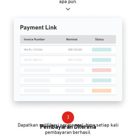
apa pun.
3
Dapatkan notifikasi secara real-time setiap kali
Pembayaran Diterima
pembayaran berhasil.