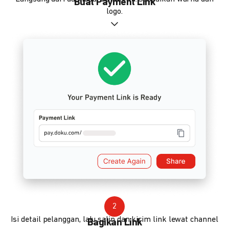
Buat Payment Link
logo.
2
Isi detail pelanggan, lalu salin dan kirim link lewat channel
Bagikan Link