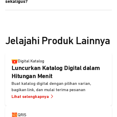
sekaligus?
kebutuhan Anda.
Bisa. Anda dapat menggunakan fitur bulk upload untuk
membuat banyak Payment Link sekaligus dan
mengirimkan notifikasi ke email pelanggan masing-
masing secara otomatis.
Jelajahi Produk Lainnya
Digital Katalog
Luncurkan Katalog Digital dalam
Hitungan Menit
Buat katalog digital dengan pilihan varian,
bagikan link, dan mulai terima pesanan
Lihat selengkapnya
QRIS