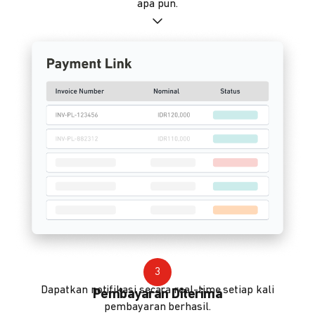
apa pun.
3
Dapatkan notifikasi secara real-time setiap kali
Pembayaran Diterima
pembayaran berhasil.