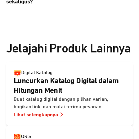
sekaligus?
kebutuhan Anda.
Bisa. Anda dapat menggunakan fitur bulk upload untuk
membuat banyak Payment Link sekaligus dan
mengirimkan notifikasi ke email pelanggan masing-
masing secara otomatis.
Jelajahi Produk Lainnya
Digital Katalog
Luncurkan Katalog Digital dalam
Hitungan Menit
Buat katalog digital dengan pilihan varian,
bagikan link, dan mulai terima pesanan
Lihat selengkapnya
QRIS