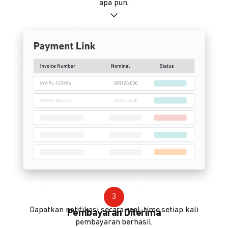
apa pun.
3
Dapatkan notifikasi secara real-time setiap kali
Pembayaran Diterima
pembayaran berhasil.