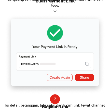
Buat Payment Link
logo.
2
Isi detail pelanggan, lalu salin dan kirim link lewat channel
Bagikan Link