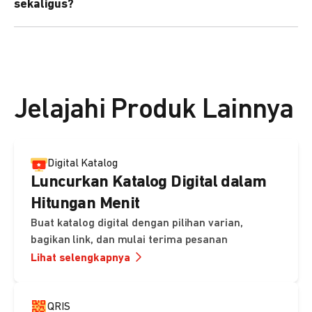
sekaligus?
kebutuhan Anda.
Bisa. Anda dapat menggunakan fitur bulk upload untuk
membuat banyak Payment Link sekaligus dan
mengirimkan notifikasi ke email pelanggan masing-
masing secara otomatis.
Jelajahi Produk Lainnya
Digital Katalog
Luncurkan Katalog Digital dalam
Hitungan Menit
Buat katalog digital dengan pilihan varian,
bagikan link, dan mulai terima pesanan
Lihat selengkapnya
QRIS