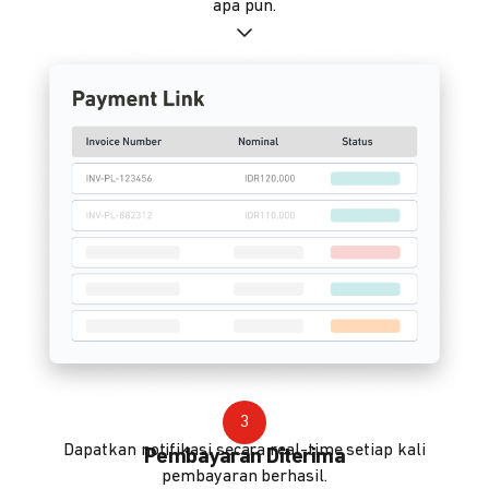
apa pun.
3
Dapatkan notifikasi secara real-time setiap kali
Pembayaran Diterima
pembayaran berhasil.