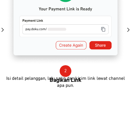
2
Isi detail pelanggan, lalu salin dan kirim link lewat channel
Bagikan Link
apa pun.