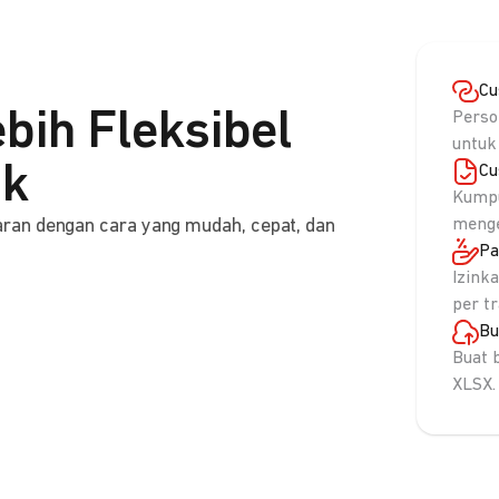
Cu
bih Fleksibel
Perso
untuk
nk
Cu
Kumpu
ran dengan cara yang mudah, cepat, dan
menge
Pa
Izink
per t
Bu
Buat 
XLSX.