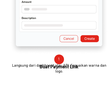
1
Langsung dari dashboard atau API. Sesuaikan warna dan
Buat Payment Link
logo.