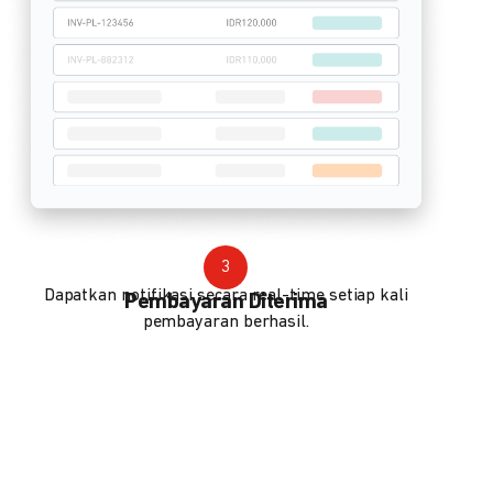
3
Dapatkan notifikasi secara real-time setiap kali
Pembayaran Diterima
pembayaran berhasil.