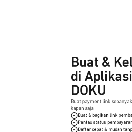
Buat & Ke
di Aplikas
DOKU
Buat payment link sebanyak 
kapan saja
Buat & bagikan link pemba
Pantau status pembayaran
Daftar cepat & mudah tanp