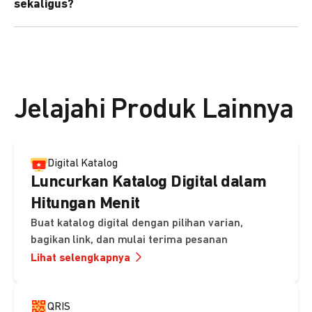
sekaligus?
kebutuhan Anda.
Bisa. Anda dapat menggunakan fitur bulk upload untuk
membuat banyak Payment Link sekaligus dan
mengirimkan notifikasi ke email pelanggan masing-
masing secara otomatis.
Jelajahi Produk Lainnya
Digital Katalog
Luncurkan Katalog Digital dalam
Hitungan Menit
Buat katalog digital dengan pilihan varian,
bagikan link, dan mulai terima pesanan
Lihat selengkapnya
QRIS