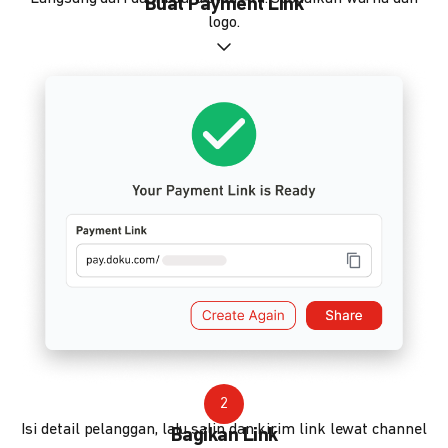
Buat Payment Link
logo.
2
Isi detail pelanggan, lalu salin dan kirim link lewat channel
Bagikan Link