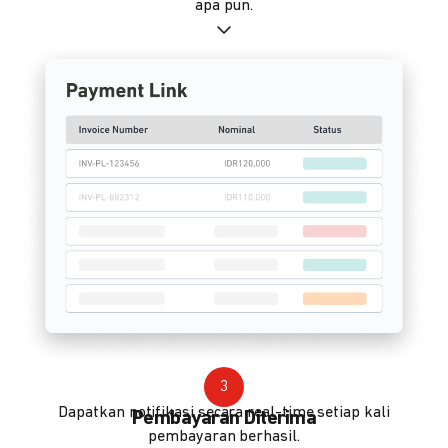
apa pun.
3
Dapatkan notifikasi secara real-time setiap kali
Pembayaran Diterima
pembayaran berhasil.