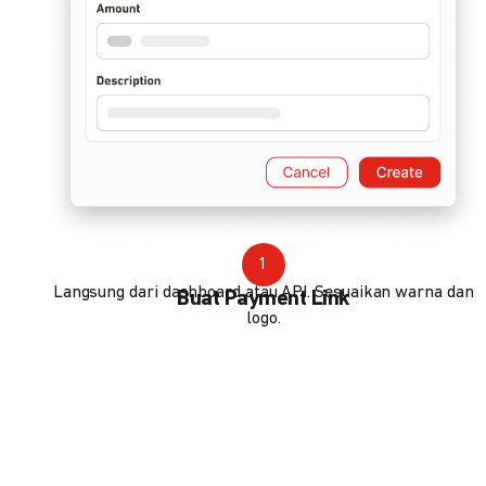
1
Langsung dari dashboard atau API. Sesuaikan warna dan
Buat Payment Link
logo.