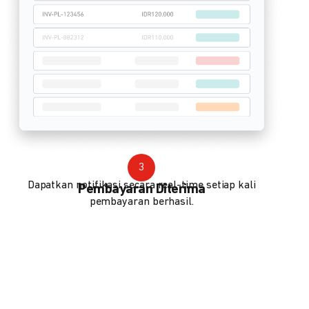
3
Dapatkan notifikasi secara real-time setiap kali
Pembayaran Diterima
pembayaran berhasil.