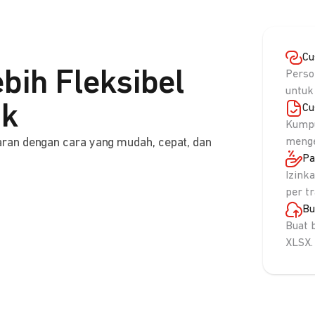
Cu
bih Fleksibel
Perso
untuk
nk
Cu
Kumpu
ran dengan cara yang mudah, cepat, dan
menge
Pa
Izink
per t
Bu
Buat 
XLSX.