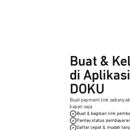
Buat & Ke
di Aplikas
DOKU
Buat payment link sebanyak 
kapan saja
Buat & bagikan link pemba
Pantau status pembayaran
Daftar cepat & mudah tanp