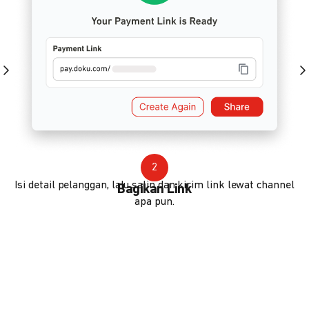
2
Isi detail pelanggan, lalu salin dan kirim link lewat channel
Bagikan Link
apa pun.