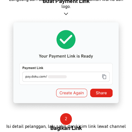
Buat Payment Link
logo.
2
Isi detail pelanggan, lalu salin dan kirim link lewat channel
Bagikan Link