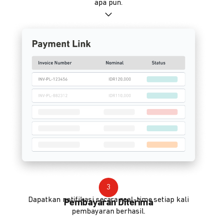
apa pun.
3
Dapatkan notifikasi secara real-time setiap kali
Pembayaran Diterima
pembayaran berhasil.