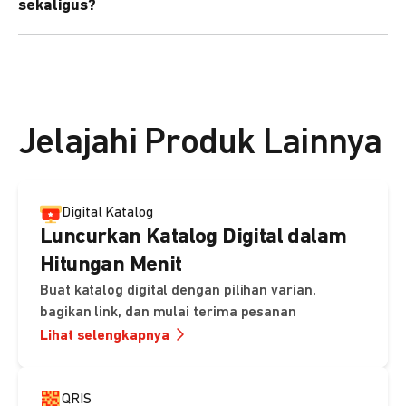
sekaligus?
kebutuhan Anda.
Bisa. Anda dapat menggunakan fitur bulk upload untuk
membuat banyak Payment Link sekaligus dan
mengirimkan notifikasi ke email pelanggan masing-
masing secara otomatis.
Jelajahi Produk Lainnya
Digital Katalog
Luncurkan Katalog Digital dalam
Hitungan Menit
Buat katalog digital dengan pilihan varian,
bagikan link, dan mulai terima pesanan
Lihat selengkapnya
QRIS