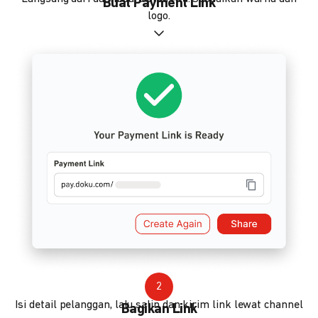
Buat Payment Link
logo.
2
Isi detail pelanggan, lalu salin dan kirim link lewat channel
Bagikan Link