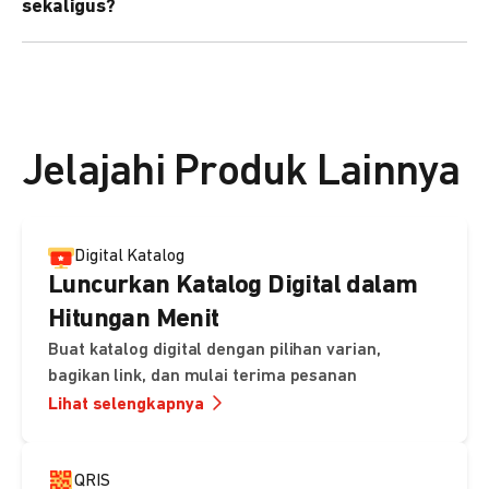
sekaligus?
kebutuhan Anda.
Bisa. Anda dapat menggunakan fitur bulk upload untuk
membuat banyak Payment Link sekaligus dan
mengirimkan notifikasi ke email pelanggan masing-
masing secara otomatis.
Jelajahi Produk Lainnya
Digital Katalog
Luncurkan Katalog Digital dalam
Hitungan Menit
Buat katalog digital dengan pilihan varian,
bagikan link, dan mulai terima pesanan
Lihat selengkapnya
QRIS