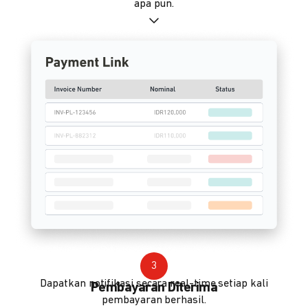
apa pun.
3
Dapatkan notifikasi secara real-time setiap kali
Pembayaran Diterima
pembayaran berhasil.