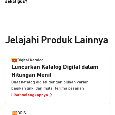
sekaligus?
kebutuhan Anda.
Bisa. Anda dapat menggunakan fitur bulk upload untuk
membuat banyak Payment Link sekaligus dan
mengirimkan notifikasi ke email pelanggan masing-
masing secara otomatis.
Jelajahi Produk Lainnya
Digital Katalog
Luncurkan Katalog Digital dalam
Hitungan Menit
Buat katalog digital dengan pilihan varian,
bagikan link, dan mulai terima pesanan
Lihat selengkapnya
QRIS