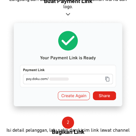
Buat Payment Link
logo.
2
Isi detail pelanggan, lalu salin dan kirim link lewat channel
Bagikan Link