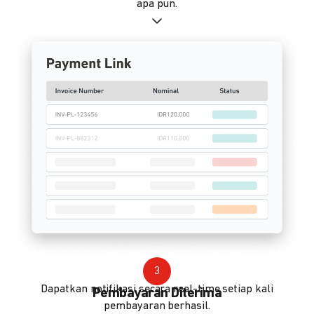
apa pun.
3
Dapatkan notifikasi secara real-time setiap kali
Pembayaran Diterima
pembayaran berhasil.