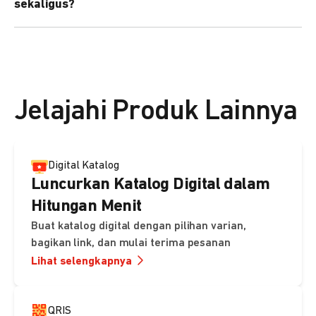
sekaligus?
kebutuhan Anda.
Bisa. Anda dapat menggunakan fitur bulk upload untuk
membuat banyak Payment Link sekaligus dan
mengirimkan notifikasi ke email pelanggan masing-
masing secara otomatis.
Jelajahi Produk Lainnya
Digital Katalog
Luncurkan Katalog Digital dalam
Hitungan Menit
Buat katalog digital dengan pilihan varian,
bagikan link, dan mulai terima pesanan
Lihat selengkapnya
QRIS