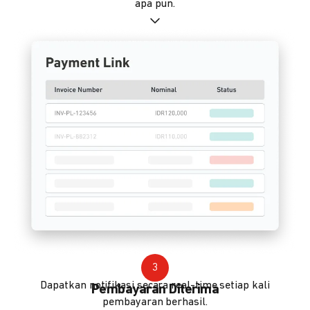
apa pun.
3
Dapatkan notifikasi secara real-time setiap kali
Pembayaran Diterima
pembayaran berhasil.