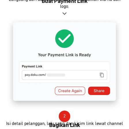
Buat Payment Link
logo.
2
Isi detail pelanggan, lalu salin dan kirim link lewat channel
Bagikan Link