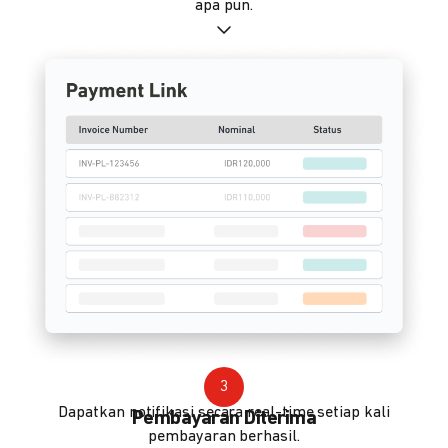
apa pun.
3
Dapatkan notifikasi secara real-time setiap kali
Pembayaran Diterima
pembayaran berhasil.