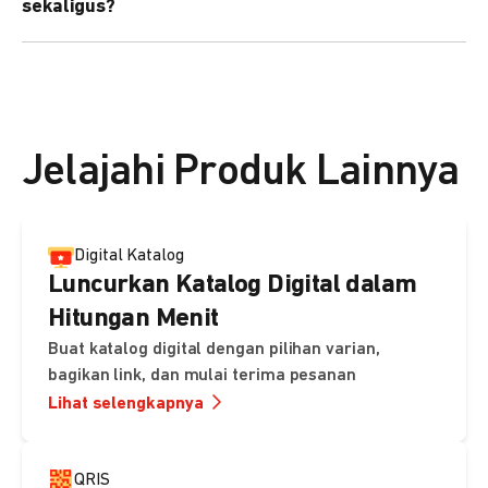
sekaligus?
kebutuhan Anda.
Bisa. Anda dapat menggunakan fitur bulk upload untuk
membuat banyak Payment Link sekaligus dan
mengirimkan notifikasi ke email pelanggan masing-
masing secara otomatis.
Jelajahi Produk Lainnya
Digital Katalog
Luncurkan Katalog Digital dalam
Hitungan Menit
Buat katalog digital dengan pilihan varian,
bagikan link, dan mulai terima pesanan
Lihat selengkapnya
QRIS