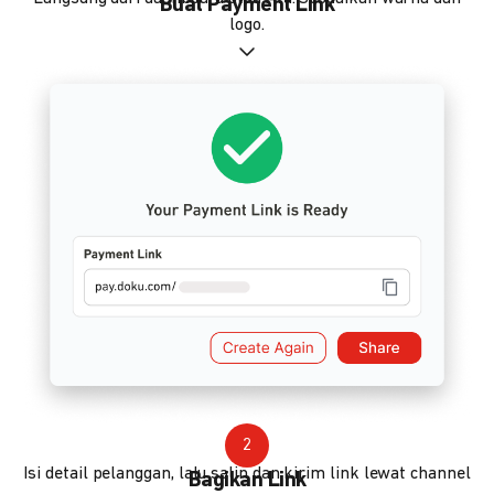
Buat Payment Link
logo.
2
Isi detail pelanggan, lalu salin dan kirim link lewat channel
Bagikan Link