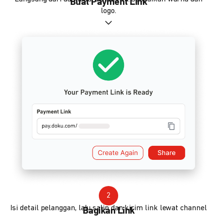
Buat Payment Link
logo.
2
Isi detail pelanggan, lalu salin dan kirim link lewat channel
Bagikan Link