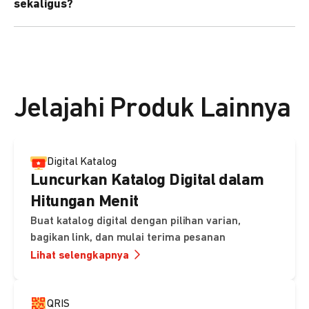
sekaligus?
kebutuhan Anda.
Bisa. Anda dapat menggunakan fitur bulk upload untuk
membuat banyak Payment Link sekaligus dan
mengirimkan notifikasi ke email pelanggan masing-
masing secara otomatis.
Jelajahi Produk Lainnya
Digital Katalog
Luncurkan Katalog Digital dalam
Hitungan Menit
Buat katalog digital dengan pilihan varian,
bagikan link, dan mulai terima pesanan
Lihat selengkapnya
QRIS