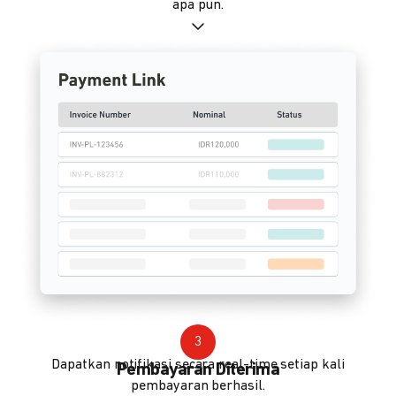
apa pun.
3
Dapatkan notifikasi secara real-time setiap kali
Pembayaran Diterima
pembayaran berhasil.