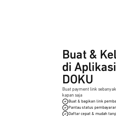
Buat & Ke
di Aplikas
DOKU
Buat payment link sebanyak 
kapan saja
Buat & bagikan link pemba
Pantau status pembayaran
Daftar cepat & mudah tanp