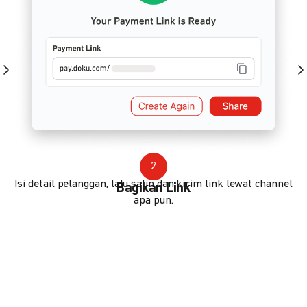
2
Isi detail pelanggan, lalu salin dan kirim link lewat channel
Bagikan Link
apa pun.