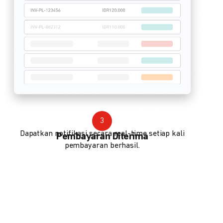
3
Dapatkan notifikasi secara real-time setiap kali
Pembayaran Diterima
pembayaran berhasil.