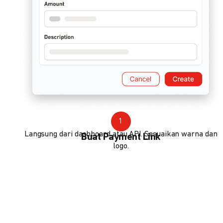
1
Langsung dari dashboard atau API. Sesuaikan warna dan
Buat Payment Link
logo.