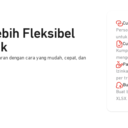
Cu
bih Fleksibel
Perso
untuk
nk
Cu
Kumpu
ran dengan cara yang mudah, cepat, dan
menge
Pa
Izink
per t
Bu
Buat 
XLSX.