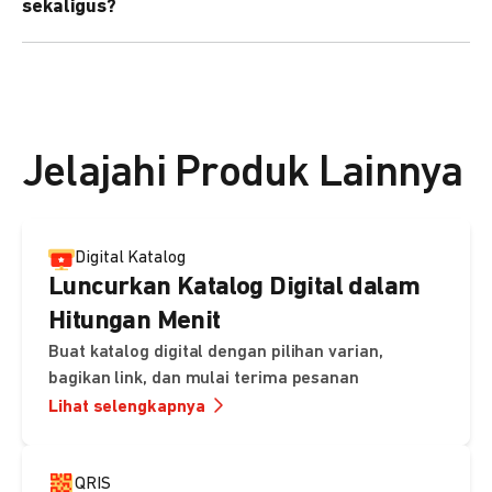
sekaligus?
kebutuhan Anda.
Bisa. Anda dapat menggunakan fitur bulk upload untuk
membuat banyak Payment Link sekaligus dan
mengirimkan notifikasi ke email pelanggan masing-
masing secara otomatis.
Jelajahi Produk Lainnya
Digital Katalog
Luncurkan Katalog Digital dalam
Hitungan Menit
Buat katalog digital dengan pilihan varian,
bagikan link, dan mulai terima pesanan
Lihat selengkapnya
QRIS