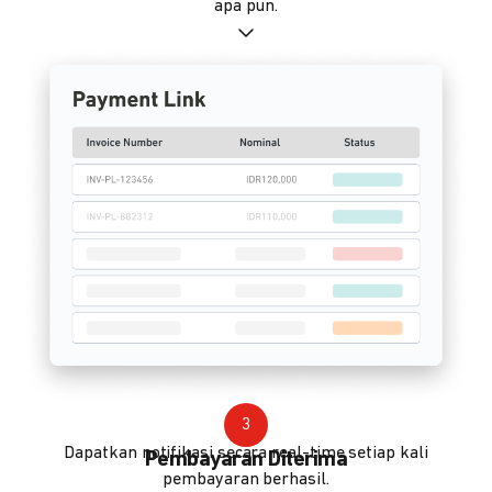
apa pun.
3
Dapatkan notifikasi secara real-time setiap kali
Pembayaran Diterima
pembayaran berhasil.