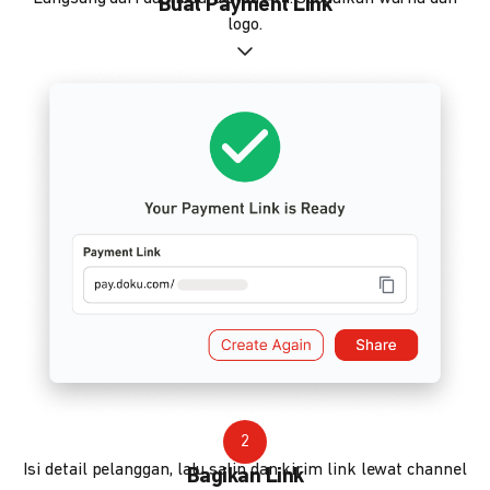
Buat Payment Link
logo.
2
Isi detail pelanggan, lalu salin dan kirim link lewat channel
Bagikan Link