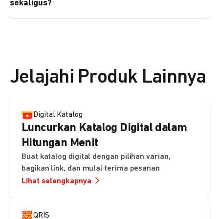
sekaligus?
kebutuhan Anda.
Bisa. Anda dapat menggunakan fitur bulk upload untuk
membuat banyak Payment Link sekaligus dan
mengirimkan notifikasi ke email pelanggan masing-
masing secara otomatis.
Jelajahi Produk Lainnya
Digital Katalog
Luncurkan Katalog Digital dalam
Hitungan Menit
Buat katalog digital dengan pilihan varian,
bagikan link, dan mulai terima pesanan
Lihat selengkapnya
QRIS