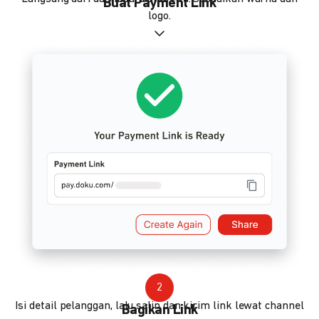
Buat Payment Link
logo.
2
Isi detail pelanggan, lalu salin dan kirim link lewat channel
Bagikan Link