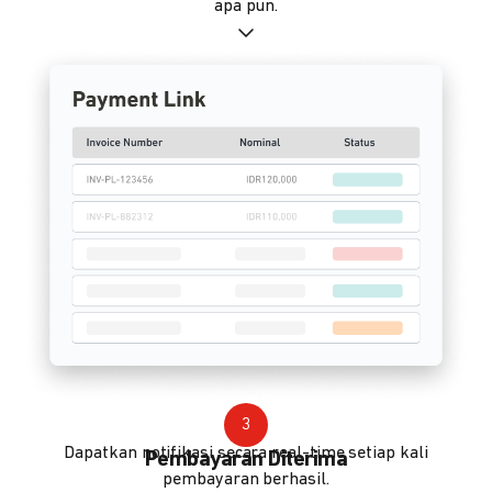
apa pun.
3
Dapatkan notifikasi secara real-time setiap kali
Pembayaran Diterima
pembayaran berhasil.