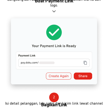
Buat Payment Link
logo.
2
Isi detail pelanggan, lalu salin dan kirim link lewat channel
Bagikan Link