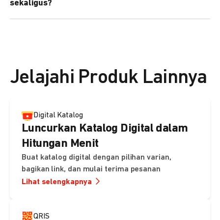
sekaligus?
kebutuhan Anda.
Bisa. Anda dapat menggunakan fitur bulk upload untuk
membuat banyak Payment Link sekaligus dan
mengirimkan notifikasi ke email pelanggan masing-
masing secara otomatis.
Jelajahi Produk Lainnya
Digital Katalog
Luncurkan Katalog Digital dalam
Hitungan Menit
Buat katalog digital dengan pilihan varian,
bagikan link, dan mulai terima pesanan
Lihat selengkapnya
QRIS