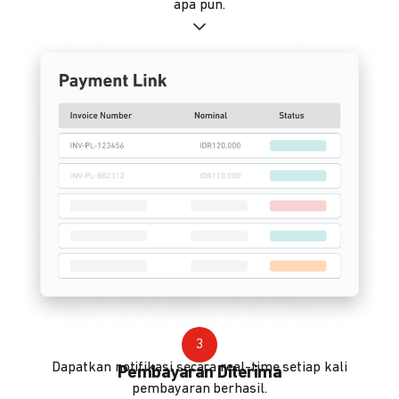
apa pun.
3
Dapatkan notifikasi secara real-time setiap kali
Pembayaran Diterima
pembayaran berhasil.