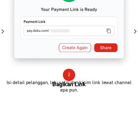
2
Isi detail pelanggan, lalu salin dan kirim link lewat channel
Bagikan Link
apa pun.