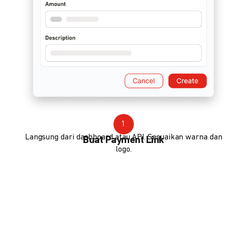
1
Langsung dari dashboard atau API. Sesuaikan warna dan
Buat Payment Link
logo.