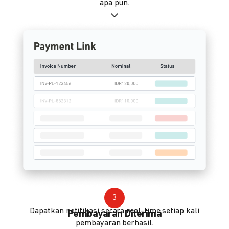
apa pun.
3
Dapatkan notifikasi secara real-time setiap kali
Pembayaran Diterima
pembayaran berhasil.