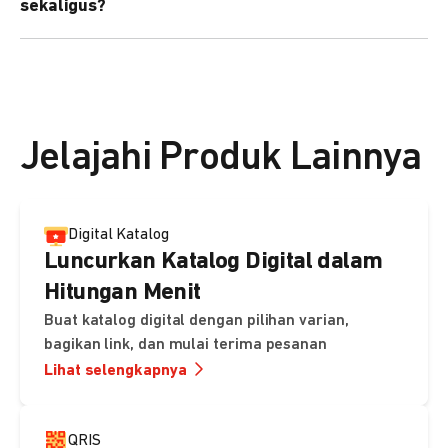
sekaligus?
kebutuhan Anda.
Bisa. Anda dapat menggunakan fitur bulk upload untuk
membuat banyak Payment Link sekaligus dan
mengirimkan notifikasi ke email pelanggan masing-
masing secara otomatis.
Jelajahi Produk Lainnya
Digital Katalog
Luncurkan Katalog Digital dalam
Hitungan Menit
Buat katalog digital dengan pilihan varian,
bagikan link, dan mulai terima pesanan
Lihat selengkapnya
QRIS