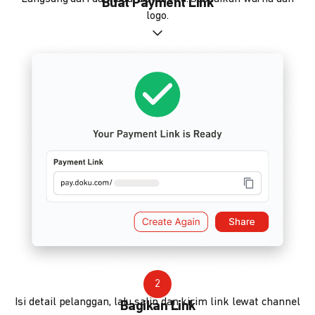
Buat Payment Link
logo.
2
Isi detail pelanggan, lalu salin dan kirim link lewat channel
Bagikan Link