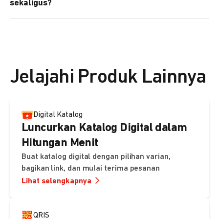
sekaligus?
kebutuhan Anda.
Bisa. Anda dapat menggunakan fitur bulk upload untuk
membuat banyak Payment Link sekaligus dan
mengirimkan notifikasi ke email pelanggan masing-
masing secara otomatis.
Jelajahi Produk Lainnya
Digital Katalog
Luncurkan Katalog Digital dalam
Hitungan Menit
Buat katalog digital dengan pilihan varian,
bagikan link, dan mulai terima pesanan
Lihat selengkapnya
QRIS