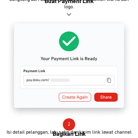
Buat Payment Link
logo.
2
Isi detail pelanggan, lalu salin dan kirim link lewat channel
Bagikan Link