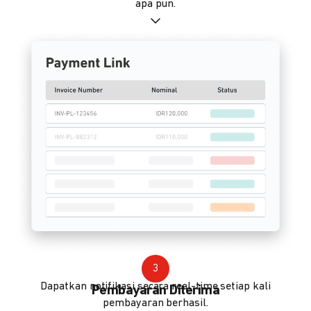
apa pun.
3
Dapatkan notifikasi secara real-time setiap kali
Pembayaran Diterima
pembayaran berhasil.