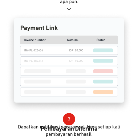
apa pun.
3
Dapatkan notifikasi secara real-time setiap kali
Pembayaran Diterima
pembayaran berhasil.