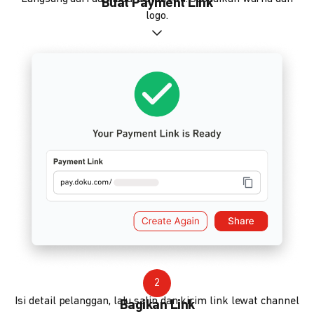
Buat Payment Link
logo.
2
Isi detail pelanggan, lalu salin dan kirim link lewat channel
Bagikan Link