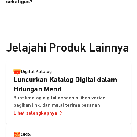
sekaligus?
kebutuhan Anda.
Bisa. Anda dapat menggunakan fitur bulk upload untuk
membuat banyak Payment Link sekaligus dan
mengirimkan notifikasi ke email pelanggan masing-
masing secara otomatis.
Jelajahi Produk Lainnya
Digital Katalog
Luncurkan Katalog Digital dalam
Hitungan Menit
Buat katalog digital dengan pilihan varian,
bagikan link, dan mulai terima pesanan
Lihat selengkapnya
QRIS