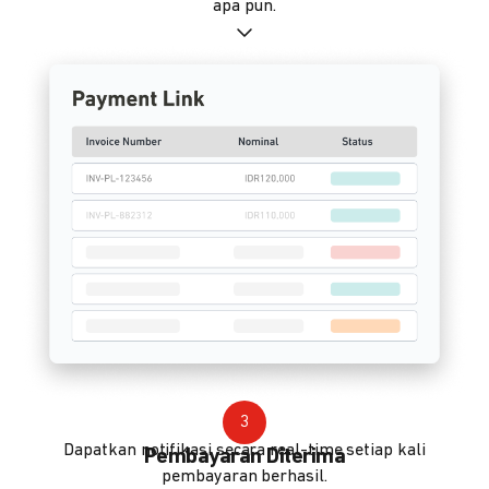
apa pun.
3
Dapatkan notifikasi secara real-time setiap kali
Pembayaran Diterima
pembayaran berhasil.