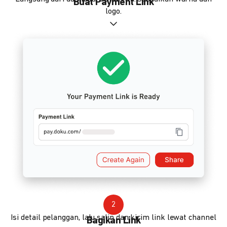
Buat Payment Link
logo.
2
Isi detail pelanggan, lalu salin dan kirim link lewat channel
Bagikan Link