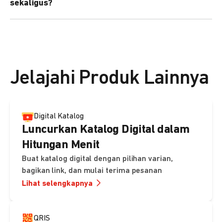
sekaligus?
kebutuhan Anda.
Bisa. Anda dapat menggunakan fitur bulk upload untuk
membuat banyak Payment Link sekaligus dan
mengirimkan notifikasi ke email pelanggan masing-
masing secara otomatis.
Jelajahi Produk Lainnya
Digital Katalog
Luncurkan Katalog Digital dalam
Hitungan Menit
Buat katalog digital dengan pilihan varian,
bagikan link, dan mulai terima pesanan
Lihat selengkapnya
QRIS