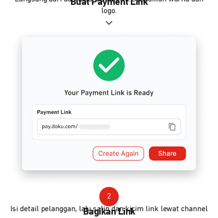
Buat Payment Link
logo.
2
Isi detail pelanggan, lalu salin dan kirim link lewat channel
Bagikan Link