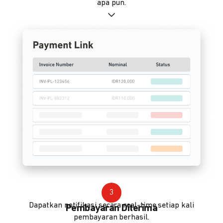
apa pun.
3
Dapatkan notifikasi secara real-time setiap kali
Pembayaran Diterima
pembayaran berhasil.