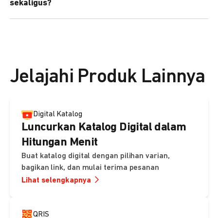
sekaligus?
kebutuhan Anda.
Bisa. Anda dapat menggunakan fitur bulk upload untuk
membuat banyak Payment Link sekaligus dan
mengirimkan notifikasi ke email pelanggan masing-
masing secara otomatis.
Jelajahi Produk Lainnya
Digital Katalog
Luncurkan Katalog Digital dalam
Hitungan Menit
Buat katalog digital dengan pilihan varian,
bagikan link, dan mulai terima pesanan
Lihat selengkapnya
QRIS