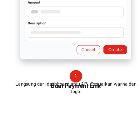
1
Langsung dari dashboard atau API. Sesuaikan warna dan
Buat Payment Link
logo.