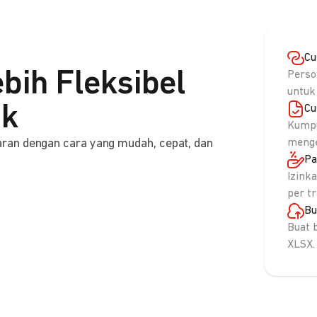
Cu
bih Fleksibel
Perso
untuk
nk
Cu
Kumpu
ran dengan cara yang mudah, cepat, dan
menge
Pa
Izink
per t
Bu
Buat 
XLSX.