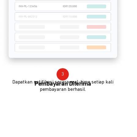
3
Dapatkan notifikasi secara real-time setiap kali
Pembayaran Diterima
pembayaran berhasil.