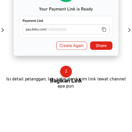
2
Isi detail pelanggan, lalu salin dan kirim link lewat channel
Bagikan Link
apa pun.