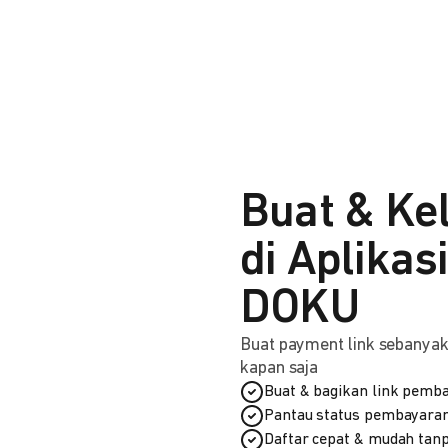
Buat & Ke
di Aplikas
DOKU
Buat payment link sebanyak 
kapan saja
Buat & bagikan link pemba
Pantau status pembayaran
Daftar cepat & mudah tanp