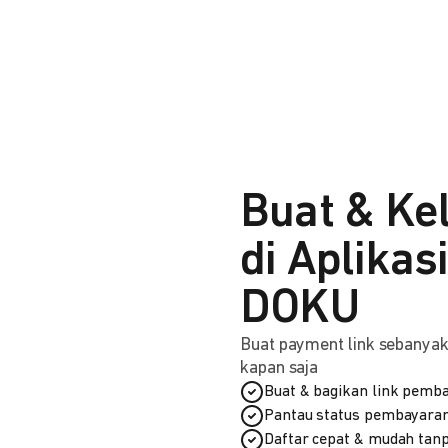
Buat & Ke
di Aplikas
DOKU
Buat payment link sebanyak 
kapan saja
Buat & bagikan link pemba
Pantau status pembayaran
Daftar cepat & mudah tanp