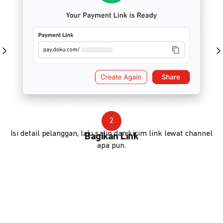
2
Isi detail pelanggan, lalu salin dan kirim link lewat channel
Bagikan Link
apa pun.