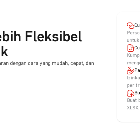
Cu
bih Fleksibel
Perso
untuk
nk
Cu
Kumpu
ran dengan cara yang mudah, cepat, dan
menge
Pa
Izink
per t
Bu
Buat 
XLSX.