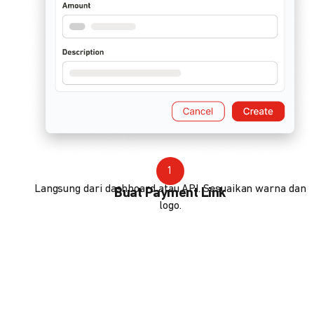
1
Langsung dari dashboard atau API. Sesuaikan warna dan
Buat Payment Link
logo.