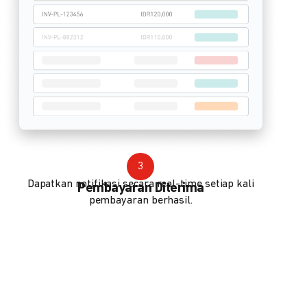
3
Dapatkan notifikasi secara real-time setiap kali
Pembayaran Diterima
pembayaran berhasil.