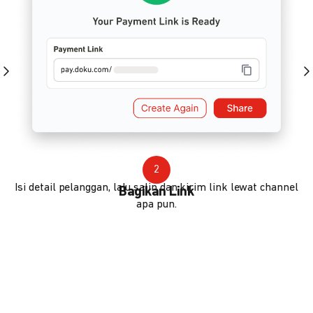
2
Isi detail pelanggan, lalu salin dan kirim link lewat channel
Bagikan Link
apa pun.