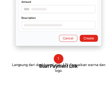
1
Langsung dari dashboard atau API. Sesuaikan warna dan
Buat Payment Link
logo.