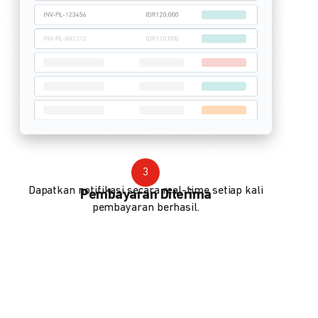
3
Dapatkan notifikasi secara real-time setiap kali
Pembayaran Diterima
pembayaran berhasil.