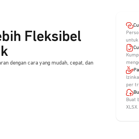
Cu
bih Fleksibel
Perso
untuk
nk
Cu
Kumpu
ran dengan cara yang mudah, cepat, dan
menge
Pa
Izink
per t
Bu
Buat 
XLSX.