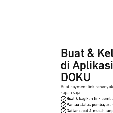
Buat & Ke
di Aplikas
DOKU
Buat payment link sebanyak 
kapan saja
Buat & bagikan link pemba
Pantau status pembayaran
Daftar cepat & mudah tanp