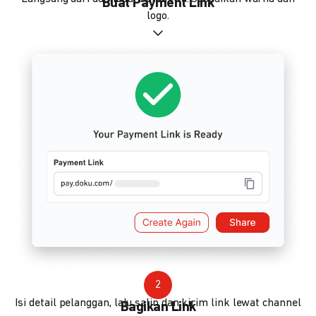
Buat Payment Link
logo.
2
Isi detail pelanggan, lalu salin dan kirim link lewat channel
Bagikan Link