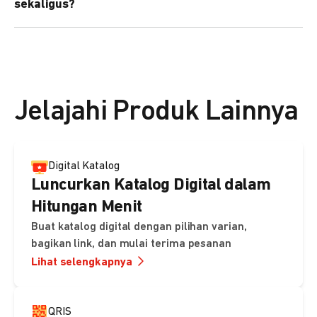
sekaligus?
kebutuhan Anda.
Bisa. Anda dapat menggunakan fitur bulk upload untuk
membuat banyak Payment Link sekaligus dan
mengirimkan notifikasi ke email pelanggan masing-
masing secara otomatis.
Jelajahi Produk Lainnya
Digital Katalog
Luncurkan Katalog Digital dalam
Hitungan Menit
Buat katalog digital dengan pilihan varian,
bagikan link, dan mulai terima pesanan
Lihat selengkapnya
QRIS