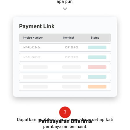
apa pun.
3
Dapatkan notifikasi secara real-time setiap kali
Pembayaran Diterima
pembayaran berhasil.