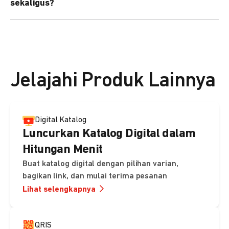
sekaligus?
kebutuhan Anda.
Bisa. Anda dapat menggunakan fitur bulk upload untuk
membuat banyak Payment Link sekaligus dan
mengirimkan notifikasi ke email pelanggan masing-
masing secara otomatis.
Jelajahi Produk Lainnya
Digital Katalog
Luncurkan Katalog Digital dalam
Hitungan Menit
Buat katalog digital dengan pilihan varian,
bagikan link, dan mulai terima pesanan
Lihat selengkapnya
QRIS