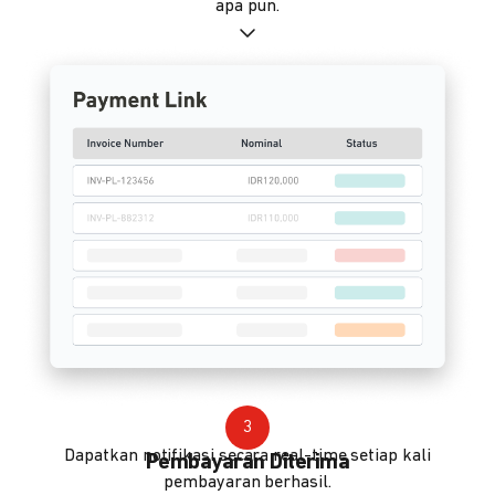
apa pun.
3
Dapatkan notifikasi secara real-time setiap kali
Pembayaran Diterima
pembayaran berhasil.