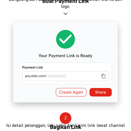
Buat Payment Link
logo.
2
Isi detail pelanggan, lalu salin dan kirim link lewat channel
Bagikan Link