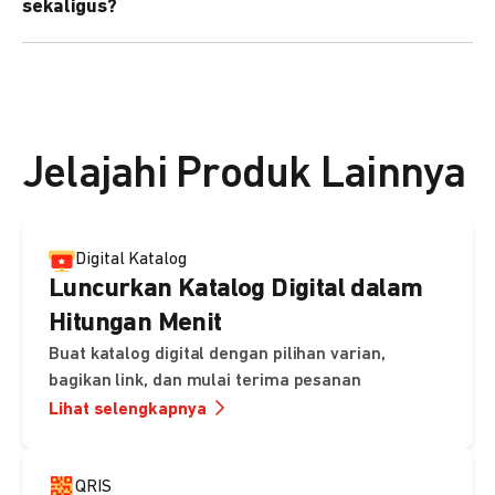
sekaligus?
kebutuhan Anda.
Bisa. Anda dapat menggunakan fitur bulk upload untuk
membuat banyak Payment Link sekaligus dan
mengirimkan notifikasi ke email pelanggan masing-
masing secara otomatis.
Jelajahi Produk Lainnya
Digital Katalog
Luncurkan Katalog Digital dalam
Hitungan Menit
Buat katalog digital dengan pilihan varian,
bagikan link, dan mulai terima pesanan
Lihat selengkapnya
QRIS