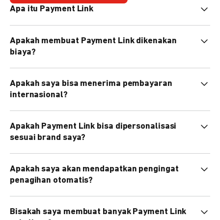
Apa itu Payment Link
Payment link adalah tautan pembayaran digital yang
Apakah membuat Payment Link dikenakan
berisi detail tagihan dan pilihan metode pembayaran
biaya?
seperti transfer bank, QRIS,
e-wallet
, kartu kredit dan
lainnya sehingga bisa bantu bisnis terima pembayaran
Tidak, pembuatan Payment Link gratis. Biaya hanya
tanpa integrasi teknis cukup bagikan link aman via SMS,
Apakah saya bisa menerima pembayaran
dikenakan untuk transaksi yang berhasil.
email atau chat.
internasional?
👉 Lihat detail harga di sini
Ya, Anda dapat menerima pembayaran dari luar negeri
Apakah Payment Link bisa dipersonalisasi
melalui metode pembayaran kartu kredit.
sesuai brand saya?
Bisa. Anda dapat mengatur custom link
Apakah saya akan mendapatkan pengingat
(pay.doku.com/yourlink), email notifikasi pelanggan,
penagihan otomatis?
custom field, catatan, serta tampilan halaman checkout
agar sesuai dengan identitas brand Anda.
Ya, Anda dapat mengatur siapa saja penerima reminder,
Bisakah saya membuat banyak Payment Link
termasuk waktu pengiriman reminder penagihan sesuai