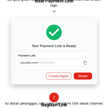
Buat Payment Link
logo.
2
Isi detail pelanggan, lalu salin dan kirim link lewat channel
Bagikan Link