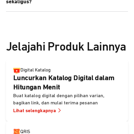
sekaligus?
kebutuhan Anda.
Bisa. Anda dapat menggunakan fitur bulk upload untuk
membuat banyak Payment Link sekaligus dan
mengirimkan notifikasi ke email pelanggan masing-
masing secara otomatis.
Jelajahi Produk Lainnya
Digital Katalog
Luncurkan Katalog Digital dalam
Hitungan Menit
Buat katalog digital dengan pilihan varian,
bagikan link, dan mulai terima pesanan
Lihat selengkapnya
QRIS