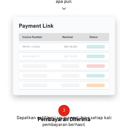
apa pun.
3
Dapatkan notifikasi secara real-time setiap kali
Pembayaran Diterima
pembayaran berhasil.