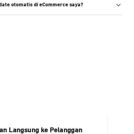
pdate otomatis di eCommerce saya?
an status di eCommerce Anda akan terupdate otomatis
ngaktifkannya
di sini.
an Langsung ke Pelanggan