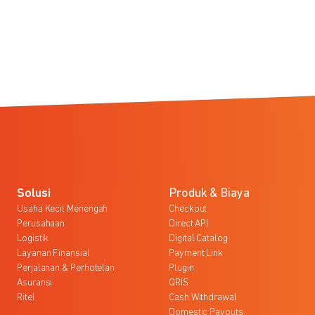
Solusi
Produk & Biaya
Usaha Kecil Menengah
Checkout
Perusahaan
Direct API
Logistik
Digital Catalog
Layanan Finansial
Payment Link
Perjalanan & Perhotelan
Plugin
Asuransi
QRIS
Ritel
Cash Withdrawal
Domestic Payouts