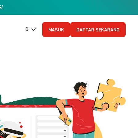
G!
ID (Bahasa Indonesia)
MASUK
DAFTAR SEKARANG