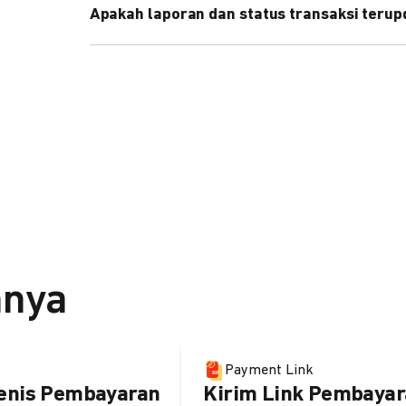
Apakah laporan dan status transaksi teru
Ya, transaksi akan tercatat di dashboard DOKU, d
melalui update notification URL. Pelajari cara me
nnya
Payment Link
enis Pembayaran
Kirim Link Pembayar