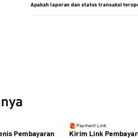
Apakah laporan dan status transaksi teru
Ya, transaksi akan tercatat di dashboard DOKU, d
melalui update notification URL. Pelajari cara me
nnya
Payment Link
enis Pembayaran
Kirim Link Pembayar