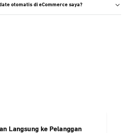
pdate otomatis di eCommerce saya?
an status di eCommerce Anda akan terupdate otomatis
ngaktifkannya
di sini.
an Langsung ke Pelanggan