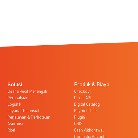
Solusi
Produk & Biaya
Usaha Kecil Menengah
Checkout
Perusahaan
Direct API
Logistik
Digital Catalog
Layanan Finansial
Payment Link
Perjalanan & Perhotelan
Plugin
Asuransi
QRIS
Ritel
Cash Withdrawal
Domestic Payouts