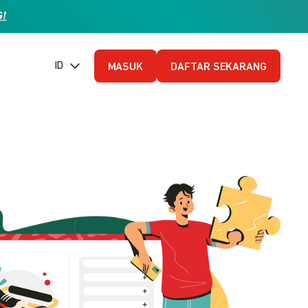
G!
ID (Bahasa Indonesia)
MASUK
DAFTAR SEKARANG