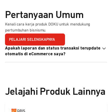
Pertanyaan Umum
Kenali cara kerja produk DOKU untuk mendukung
pertumbuhan bisnismu.
PELAJARI SELENGKAPNYA
Apakah laporan dan status transaksi terupdate
otomatis di eCommerce saya?
Ya, transaksi akan tercatat di dashboard DOKU, dan status
di eCommerce Anda akan terupdate otomatis melalui
update notification URL. Pelajari cara mengaktifkannya
di
sini.
Jelajahi Produk Lainnya
QRIS