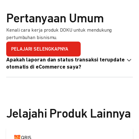
Pertanyaan Umum
Kenali cara kerja produk DOKU untuk mendukung
pertumbuhan bisnismu.
PELAJARI SELENGKAPNYA
Apakah laporan dan status transaksi terupdate
otomatis di eCommerce saya?
Ya, transaksi akan tercatat di dashboard DOKU, dan status
di eCommerce Anda akan terupdate otomatis melalui
update notification URL. Pelajari cara mengaktifkannya
di
sini.
Jelajahi Produk Lainnya
QRIS