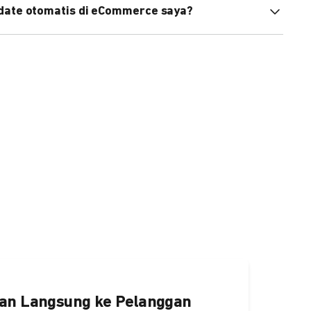
pdate otomatis di eCommerce saya?
an status di eCommerce Anda akan terupdate otomatis
ngaktifkannya
di sini.
an Langsung ke Pelanggan