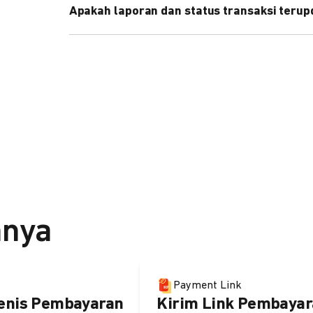
Apakah laporan dan status transaksi teru
Ya, transaksi akan tercatat di dashboard DOKU, d
melalui update notification URL. Pelajari cara me
nnya
Payment Link
enis Pembayaran
Kirim Link Pembayar