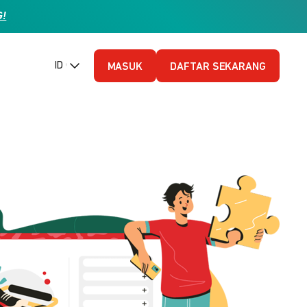
G!
ID (Bahasa Indonesia)
MASUK
DAFTAR SEKARANG