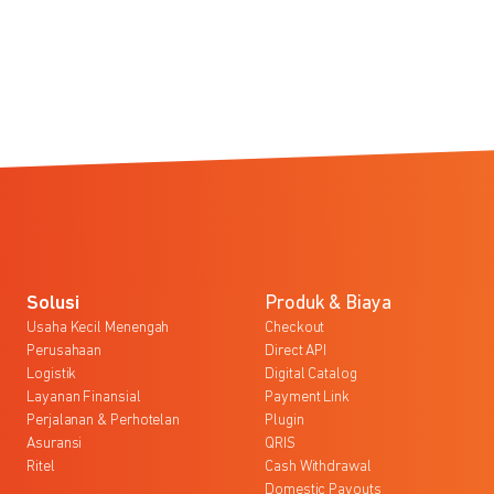
Solusi
Produk & Biaya
Usaha Kecil Menengah
Checkout
Perusahaan
Direct API
Logistik
Digital Catalog
Layanan Finansial
Payment Link
Perjalanan & Perhotelan
Plugin
Asuransi
QRIS
Ritel
Cash Withdrawal
Domestic Payouts