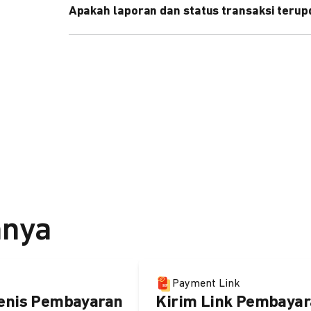
Apakah laporan dan status transaksi teru
Ya, transaksi akan tercatat di dashboard DOKU, d
melalui update notification URL. Pelajari cara me
nnya
Payment Link
enis Pembayaran
Kirim Link Pembayar