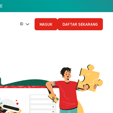
G!
ID (Bahasa Indonesia)
MASUK
DAFTAR SEKARANG