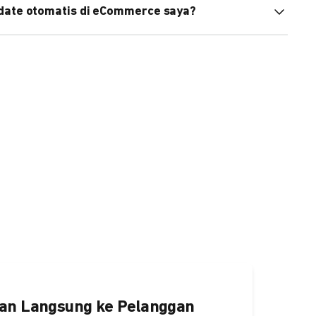
pdate otomatis di eCommerce saya?
an status di eCommerce Anda akan terupdate otomatis
ngaktifkannya
di sini.
an Langsung ke Pelanggan