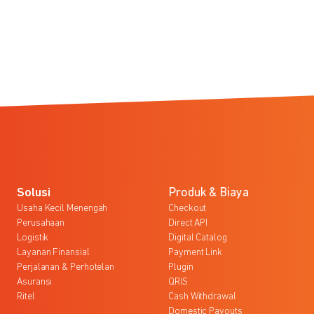
Solusi
Produk & Biaya
Usaha Kecil Menengah
Checkout
Perusahaan
Direct API
Logistik
Digital Catalog
Layanan Finansial
Payment Link
Perjalanan & Perhotelan
Plugin
Asuransi
QRIS
Ritel
Cash Withdrawal
Domestic Payouts