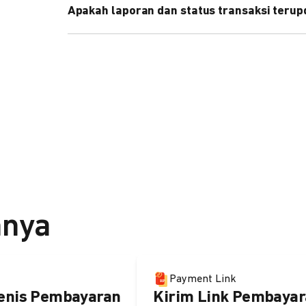
Apakah laporan dan status transaksi teru
Ya, transaksi akan tercatat di dashboard DOKU, d
melalui update notification URL. Pelajari cara me
nnya
Payment Link
enis Pembayaran
Kirim Link Pembayar