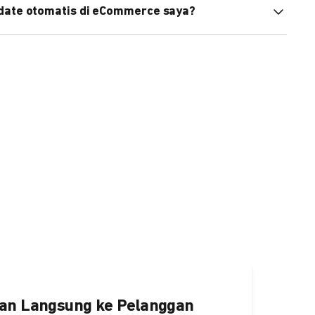
pdate otomatis di eCommerce saya?
an status di eCommerce Anda akan terupdate otomatis
ngaktifkannya
di sini.
an Langsung ke Pelanggan