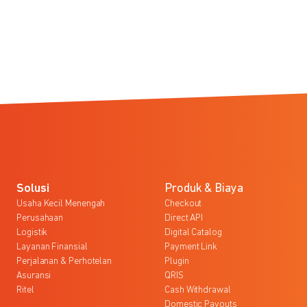
Solusi
Produk & Biaya
Usaha Kecil Menengah
Checkout
Perusahaan
Direct API
Logistik
Digital Catalog
Layanan Finansial
Payment Link
Perjalanan & Perhotelan
Plugin
Asuransi
QRIS
Ritel
Cash Withdrawal
Domestic Payouts