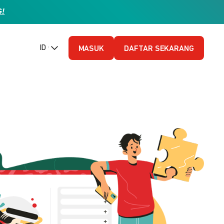
G!
ID (Bahasa Indonesia)
MASUK
DAFTAR SEKARANG