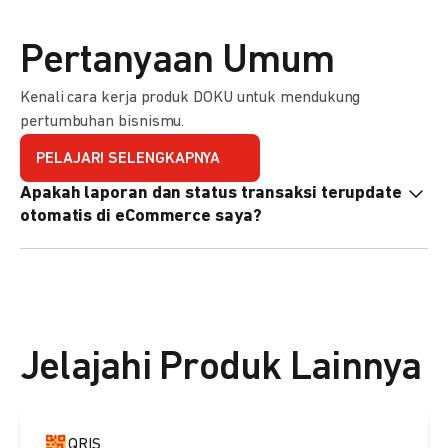
Pertanyaan Umum
Kenali cara kerja produk DOKU untuk mendukung
pertumbuhan bisnismu.
PELAJARI SELENGKAPNYA
Apakah laporan dan status transaksi terupdate
otomatis di eCommerce saya?
Ya, transaksi akan tercatat di dashboard DOKU, dan status
di eCommerce Anda akan terupdate otomatis melalui
update notification URL. Pelajari cara mengaktifkannya
di
sini.
Jelajahi Produk Lainnya
QRIS