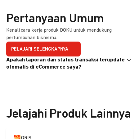
Pertanyaan Umum
Kenali cara kerja produk DOKU untuk mendukung
pertumbuhan bisnismu.
PELAJARI SELENGKAPNYA
Apakah laporan dan status transaksi terupdate
otomatis di eCommerce saya?
Ya, transaksi akan tercatat di dashboard DOKU, dan status
di eCommerce Anda akan terupdate otomatis melalui
update notification URL. Pelajari cara mengaktifkannya
di
sini.
Jelajahi Produk Lainnya
QRIS