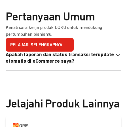
Pertanyaan Umum
Kenali cara kerja produk DOKU untuk mendukung
pertumbuhan bisnismu.
PELAJARI SELENGKAPNYA
Apakah laporan dan status transaksi terupdate
otomatis di eCommerce saya?
Ya, transaksi akan tercatat di dashboard DOKU, dan status
di eCommerce Anda akan terupdate otomatis melalui
update notification URL. Pelajari cara mengaktifkannya
di
sini.
Jelajahi Produk Lainnya
QRIS