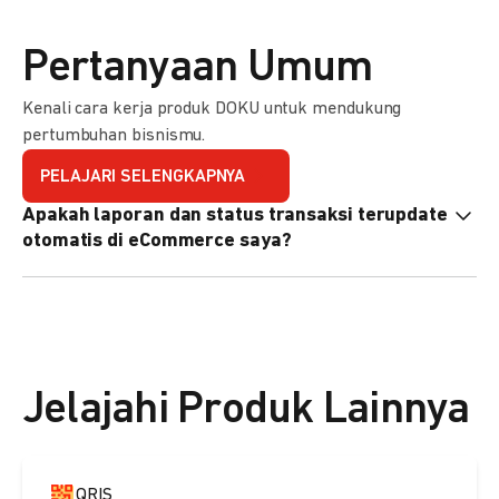
Pertanyaan Umum
Kenali cara kerja produk DOKU untuk mendukung
pertumbuhan bisnismu.
PELAJARI SELENGKAPNYA
Apakah laporan dan status transaksi terupdate
otomatis di eCommerce saya?
Ya, transaksi akan tercatat di dashboard DOKU, dan status
di eCommerce Anda akan terupdate otomatis melalui
update notification URL. Pelajari cara mengaktifkannya
di
sini.
Jelajahi Produk Lainnya
QRIS