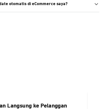
pdate otomatis di eCommerce saya?
an status di eCommerce Anda akan terupdate otomatis
ngaktifkannya
di sini.
an Langsung ke Pelanggan