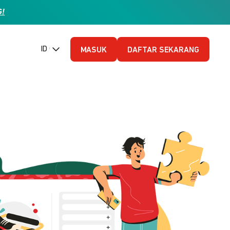
G!
ID (Bahasa Indonesia)
MASUK
DAFTAR SEKARANG