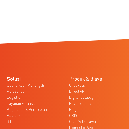
Solusi
Produk & Biaya
Usaha Kecil Menengah
Checkout
Perusahaan
Direct API
Logistik
Digital Catalog
Layanan Finansial
Payment Link
Perjalanan & Perhotelan
Plugin
Asuransi
QRIS
Ritel
Cash Withdrawal
Domestic Payouts