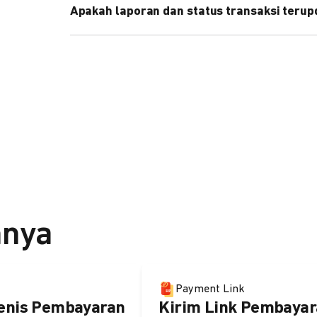
Apakah laporan dan status transaksi teru
Ya, transaksi akan tercatat di dashboard DOKU, d
melalui update notification URL. Pelajari cara me
nnya
Payment Link
enis Pembayaran
Kirim Link Pembayar