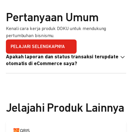
Pertanyaan Umum
Kenali cara kerja produk DOKU untuk mendukung
pertumbuhan bisnismu.
PELAJARI SELENGKAPNYA
Apakah laporan dan status transaksi terupdate
otomatis di eCommerce saya?
Ya, transaksi akan tercatat di dashboard DOKU, dan status
di eCommerce Anda akan terupdate otomatis melalui
update notification URL. Pelajari cara mengaktifkannya
di
sini.
Jelajahi Produk Lainnya
QRIS