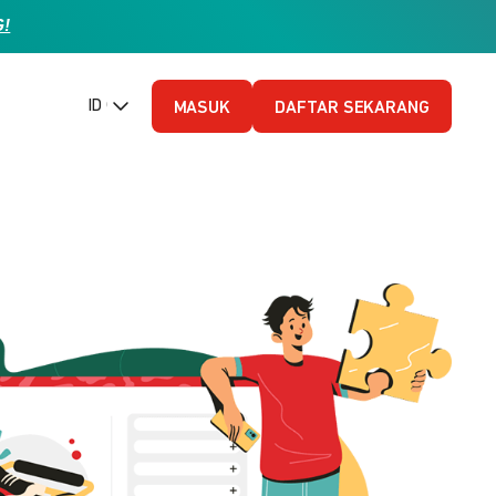
G!
ID (Bahasa Indonesia)
MASUK
DAFTAR SEKARANG