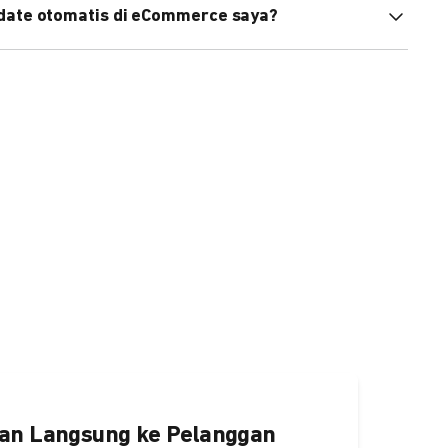
pdate otomatis di eCommerce saya?
an status di eCommerce Anda akan terupdate otomatis
ngaktifkannya
di sini.
an Langsung ke Pelanggan