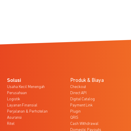
Solusi
Produk & Biaya
Usaha Kecil Menengah
Checkout
Perusahaan
Direct API
Logistik
Digital Catalog
Layanan Finansial
Payment Link
Perjalanan & Perhotelan
Plugin
Asuransi
QRIS
Ritel
Cash Withdrawal
Domestic Payouts