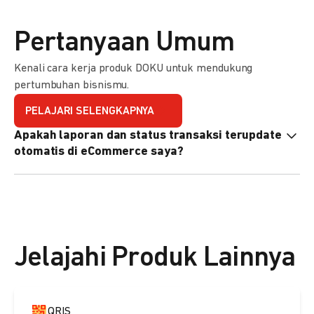
Pertanyaan Umum
Kenali cara kerja produk DOKU untuk mendukung
pertumbuhan bisnismu.
PELAJARI SELENGKAPNYA
Apakah laporan dan status transaksi terupdate
otomatis di eCommerce saya?
Ya, transaksi akan tercatat di dashboard DOKU, dan status
di eCommerce Anda akan terupdate otomatis melalui
update notification URL. Pelajari cara mengaktifkannya
di
sini.
Jelajahi Produk Lainnya
QRIS