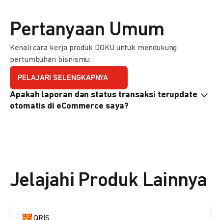
Pertanyaan Umum
Kenali cara kerja produk DOKU untuk mendukung
pertumbuhan bisnismu.
PELAJARI SELENGKAPNYA
Apakah laporan dan status transaksi terupdate
otomatis di eCommerce saya?
Ya, transaksi akan tercatat di dashboard DOKU, dan status
di eCommerce Anda akan terupdate otomatis melalui
update notification URL. Pelajari cara mengaktifkannya
di
sini.
Jelajahi Produk Lainnya
QRIS