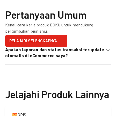
Pertanyaan Umum
Kenali cara kerja produk DOKU untuk mendukung
pertumbuhan bisnismu.
PELAJARI SELENGKAPNYA
Apakah laporan dan status transaksi terupdate
otomatis di eCommerce saya?
Ya, transaksi akan tercatat di dashboard DOKU, dan status
di eCommerce Anda akan terupdate otomatis melalui
update notification URL. Pelajari cara mengaktifkannya
di
sini.
Jelajahi Produk Lainnya
QRIS